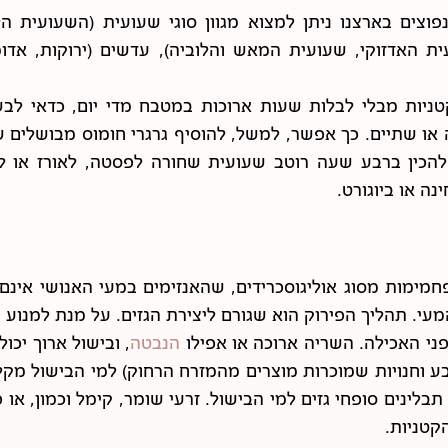
נפוצים בארצנו ניתן למצוא מגוון סוגי שעועית (השעועית 
האדזוקי, שעועית המאש והלוביה), עדשים (ירוקות, אדומו
ניות מבלי לבלות שעות ארוכות במטבח מדי יום, כדאי לבש
 או שתיים. כך אפשר, למשל, להוסיף גרגרי חומוס מבושלים 
להכין ברבע שעה רוטב שעועית שחורה לפסטה, לאורז או לק
ה או ביוגורט.
פחמימות מסוג אוליגוסכרידים, שהאנזימים במעי האנושי אינם
י. תהליך הפירוק הוא שגורם ליצירת הגזים. על מנת למנוע 
ני האכילה. השריה ארוכה או אפילו
הנבטה
, ובישול ארוך יכו
ע וחנויות שמוכרות מוצרים מהמזרח הרחוק) למי הבישול מקל
לינים סופחי גזים למי הבישול. זרעי שומר, קימל וכמון, או 
קטניות.