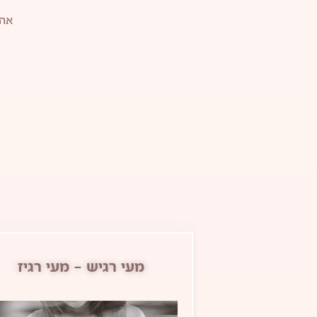
אהב
 מעי רגיז
ניקוי רעלים