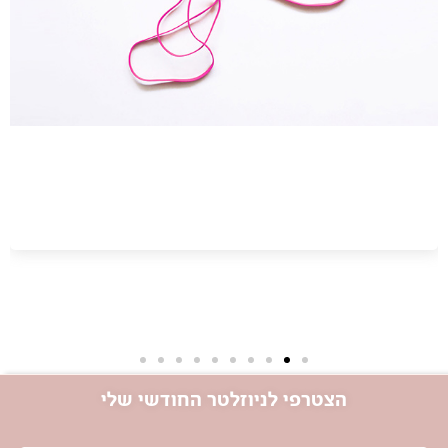
הקשבה לרחם היא מושג שעשוי להישמע ערטילאי או
רוחני, אך למעשה מדובר בפעולה פשוטה ונגישה
שניתן וכדאי ללמוד לעשות בקלות יחסית.
הצטרפי לניוזלטר החודשי שלי