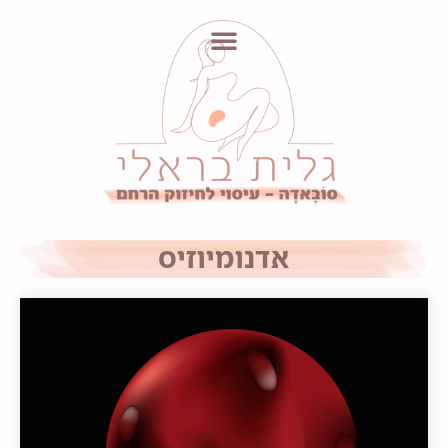
אדנומיוזיס