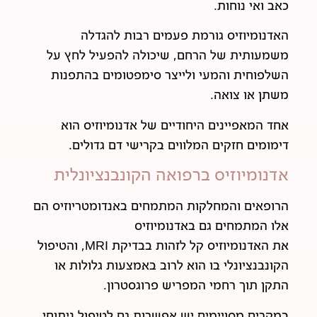
כאב ואי נוחות.
האדנומיוזיס גורמת פעמים רבות להגדלה
משמעותית של הרחם, שיכולה להפעיל לחץ על
השלפוחית והמעי ולייצר סימפטומים בהתפנות
משתן או צואה.
אחד המאפיינים היחודיים של אדנומיוזיס הוא
דימומים חזקים המלווים בקרישי דם גדולים.
אדנומיוזיס ברפואה הקונבנציונלית
הרופאים והמחלקות המתמחים באנדומטריוזיס הם
אלו המתמחים גם באדנומיוזיס
את האדנומיוזיס קל לזהות בבדיקת MRI, והטיפול
הקונבנציונלי בו הוא לרוב באמצעות גלולות או
התקן תוך רחמי המפריש פרוגסטרון.
במקרים מסויימים יש אפשרות גם לטיפול ניתוחי.