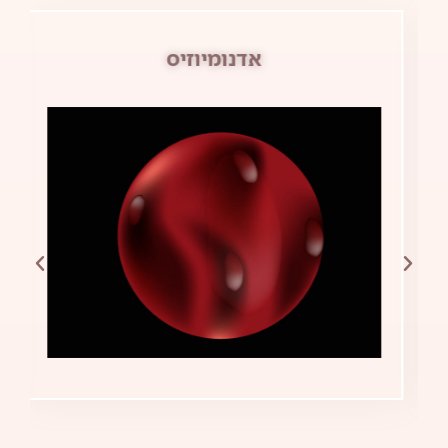
אדנומיוזיס