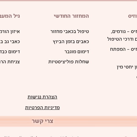
זיס
המחזור החודשי
גיל המעב
יס – גורמים,
טיפול בכאבי מחזור
איזון הורמ
ודרכי הטיפול
כאבים בזמן הביוץ
כאבי גב ב
זיס – המפתח
דימום מוגבר
דימום כבד
שחלות פוליציסטיות
צניחת הר
 יחסי מין
הצהרת נגישות
מדיניות הפרטיות
צרי קשר